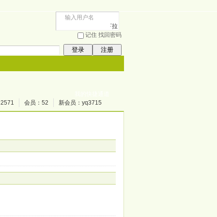
下拉
记住
找回密码
登录
注册
我的快捷通道
2571
会员：
52
新会员：
yq3715