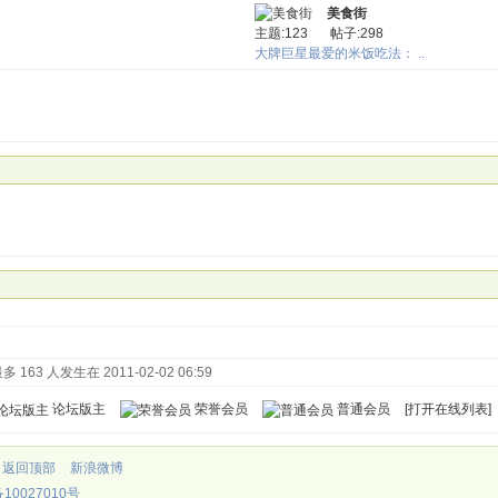
美食街
主题:123
帖子:298
大牌巨星最爱的米饭吃法： ..
 163 人发生在 2011-02-02 06:59
论坛版主
荣誉会员
普通会员
[
打开在线列表
]
返回顶部
新浪微博
10027010号