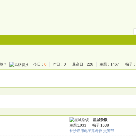
▼
签
今日：
0
昨日：0
最高日：226
主题：1467
帖子：
搜 索
帖子
热搜：
坡子街
星城杂谈
主题:1033
帖子:1638
长沙启用电子路考仪 交警部 ..