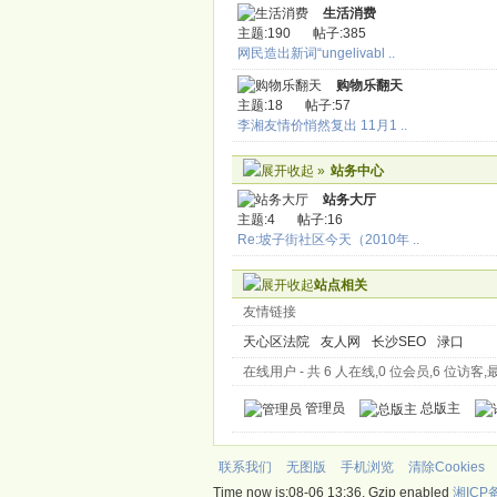
生活消费
主题:190
帖子:385
网民造出新词“ungelivabl ..
购物乐翻天
主题:18
帖子:57
李湘友情价悄然复出 11月1 ..
»
站务中心
站务大厅
主题:4
帖子:16
Re:坡子街社区今天（2010年 ..
站点相关
友情链接
天心区法院
友人网
长沙SEO
渌口
在线用户
- 共 6 人在线,0 位会员,6 位访客,最多
管理员
总版主
联系我们
无图版
手机浏览
清除Cookies
Time now is:08-06 13:36, Gzip enabled
湘ICP备