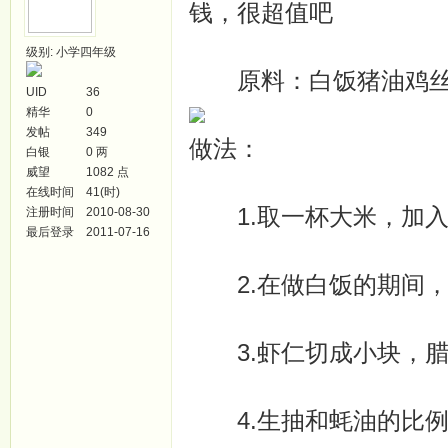
钱，很超值吧
级别: 小学四年级
原料：白饭猪油鸡丝
UID
36
精华
0
发帖
349
做法：
白银
0 两
威望
1082 点
在线时间
41(时)
1.取一杯大米，加入
注册时间
2010-08-30
最后登录
2011-07-16
2.在做白饭的期间，
3.虾仁切成小块，腊
4.生抽和蚝油的比例