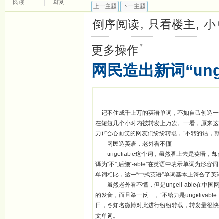
阅读
回复
上一主题
下一主题
倒序阅读
,
只看楼主
,
小
▼
更多操作
网民造出新词“unge
记不住成千上万的英语单词，不如自己创造一个
在短短几个小时内被转发上万次。一看，原来这条微博
力)!”会心而笑的网友们纷纷转载，“不转的话，就太ung
网民造英语，老外看不懂
ungeliable这个词，虽然看上去是英语，
译为“不”;后缀“-able”在英语中表示单词为形容词;
单词相比，这一“中式英语”单词基本上符合了
虽然老外看不懂，但是ungeli-able在中
的发音，而且举一反三，“不给力是ungelivable，给
日，各知名微博对此进行纷纷转载，转发量很快破万
文单词。