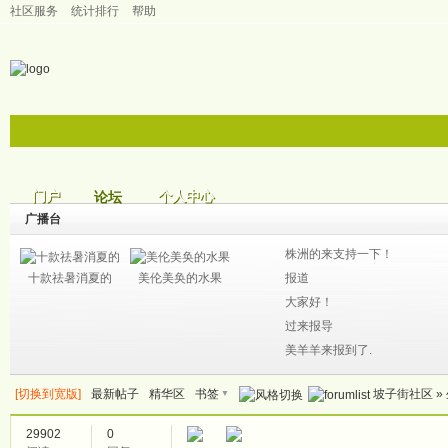
社区服务
统计排行
帮助
门户
个人中心
论坛
帖子
广播台
株洲的来支持一下！
十款祛暑消夏的
美伦美奂的水果
报道
大家好！
过来报导
美羊羊来报到了.
▼
[切换到宽版]
最新帖子
精华区
书签
坡子街社区
»
29902
0