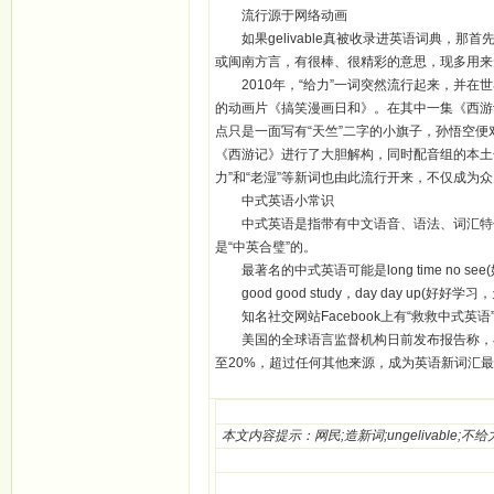
流行源于网络动画
如果gelivable真被收录进英语词典，那首
或闽南方言，有很棒、很精彩的意思，现多用来形容
2010年，“给力”一词突然流行起来，并在
的动画片《搞笑漫画日和》。在其中一集《西游
点只是一面写有“天竺”二字的小旗子，孙悟空便
《西游记》进行了大胆解构，同时配音组的本土
力”和“老湿”等新词也由此流行开来，不仅成
中式英语小常识
中式英语是指带有中文语音、语法、词汇特色的英语
是“中英合璧”的。
最著名的中式英语可能是long time no 
good good study，day day up(好好学习
知名社交网站Facebook上有“救救中式英语
美国的全球语言监督机构日前发布报告称，在1
至20%，超过任何其他来源，成为英语新词汇
本文内容提示：网民;造新词;ungelivable;不给