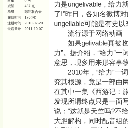
白银
0 两
力是ungelivable，给力就
威望
437 点
群组
球迷联合会
了!”昨日，各知名微博
在线时间
176(时)
ungeliable可能是
注册时间
2010-07-29
最后登录
2011-10-07
流行源于网络动画
如果gelivable真
力”。据介绍，“给力”
意思，现多用来形容事物“
2010年，“给力”一
究其根源，竟是一部由
在其中一集《西游记：
发现所谓终点只是一面写
说：“这就是天竺吗?不
大胆解构，同时配音组