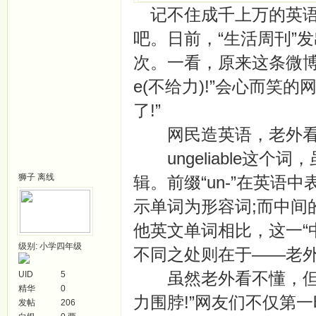
记不住成千上万的英语
吧。日前，“生活周刊”
次。一看，原来这条微博自信
e(不给力)!”会心而笑的网
了!”
网民造英语，老外看
ungeliable这个
狮子
离线
辑。前缀“un-”在英语中
示单词为形容词;而中间的“g
他英文单词相比，这一“
级别: 小学四年级
不同之处则在于——老
虽然老外看不懂，但是un
UID
5
精华
0
力围脖!”网友们不仅第
发帖
206