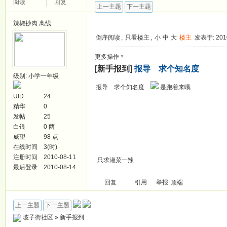
阅读
回复
上一主题
下一主题
辣椒抄肉
离线
倒序阅读
,
只看楼主
,
小
中
大
楼主
发表于: 2010
▼
更多操作
[新手报到]
报导 求个知名度
级别: 小学一年级
报导 求个知名度
是跑着来哦
UID
24
精华
0
发帖
25
白银
0 两
威望
98 点
在线时间
3(时)
注册时间
2010-08-11
只求湘菜一辣
最后登录
2010-08-14
回复
引用
举报
顶端
上一主题
下一主题
坡子街社区
»
新手报到