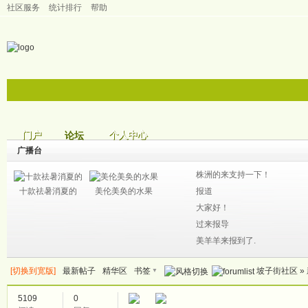
社区服务
统计排行
帮助
门户
个人中心
论坛
帖子
广播台
株洲的来支持一下！
十款祛暑消夏的
美伦美奂的水果
报道
大家好！
过来报导
美羊羊来报到了.
▼
[切换到宽版]
最新帖子
精华区
书签
坡子街社区
»
5109
0