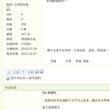
欢迎数据配件~~
级别: 小学四年级
UID
5
精华
0
发帖
206
白银
0 两
威望
437 点
群组
球迷联合会
在线时间
176(时)
注册时间
2010-07-29
狮子从来不会等待，只有进攻、进攻、再进攻！
最后登录
2011-10-07
回复
引用
举报
顶端
上一主题
下一主题
坡子街社区
»
新手报到
快速回复
如果您在写长篇帖子又不马上发表，建议存为草稿
进入高级模式