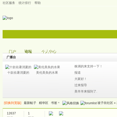
社区服务
统计排行
帮助
门户
个人中心
论坛
帖子
广播台
株洲的来支持一下！
十款祛暑消夏的
美伦美奂的水果
报道
大家好！
过来报导
美羊羊来报到了.
▼
[切换到宽版]
最新帖子
精华区
书签
坡子街社区
»
12637
1