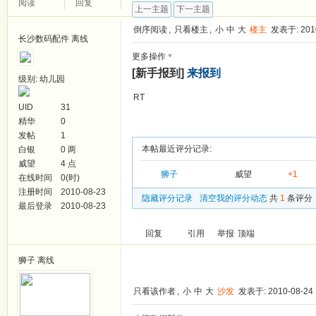
阅读
回复
上一主题
下一主题
倒序阅读
,
只看楼主
,
小
中
大
楼主
发表于: 2010
长沙数码配件
离线
▼
更多操作
[新手报到]
来报到
级别: 幼儿园
RT
UID
31
精华
0
发帖
1
本帖最近评分记录:
白银
0 两
威望
4 点
狮子
威望
+1
在线时间
0(时)
注册时间
2010-08-23
隐藏评分记录
清空我的评分动态
共
1
条评分
最后登录
2010-08-23
回复
引用
举报
顶端
狮子
离线
只看该作者
,
小
中
大
沙发
发表于: 2010-08-24