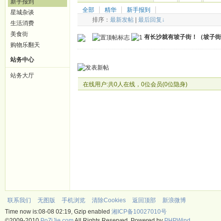
新手报到
全部
精华
新手报到
星城杂谈
排序：
最新发帖
|
最后回复↓
生活消费
美食街
有长沙就有坡子街！（坡子街
购物乐翻天
站务中心
站务大厅
在线用户:共0人在线，0位会员(0位隐身)
联系我们
无图版
手机浏览
清除Cookies
返回顶部
新浪微博
Time now is:08-08 02:19, Gzip enabled
湘ICP备10027010号
©2009-2010
PoZiJie.com
All Rights Reserved. Powered by
PHPWind