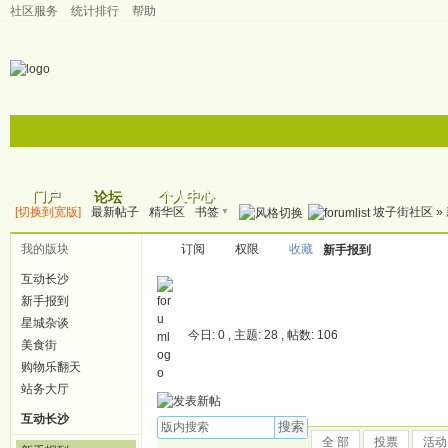
社区服务
统计排行
帮助
门户
个人中心
论坛
▼
[切换到宽版]
最新帖子
精华区
书签
坡子街社区
»
帖子
我的版块
订阅
权限
收藏
新手报到
互动长沙
新手报到
星城杂谈
今日: 0 , 主题: 28 , 帖数: 106
美食街
购物乐翻天
站务大厅
互动长沙
搜索
全 部
投票
活动