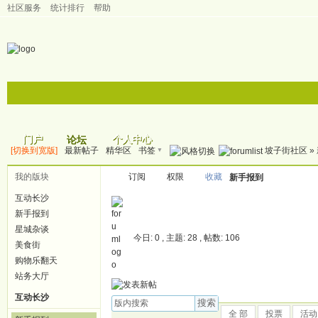
社区服务
统计排行
帮助
门户
个人中心
论坛
▼
[切换到宽版]
最新帖子
精华区
书签
坡子街社区
»
帖子
我的版块
订阅
权限
收藏
新手报到
互动长沙
新手报到
星城杂谈
今日: 0 , 主题: 28 , 帖数: 106
美食街
购物乐翻天
站务大厅
互动长沙
搜索
全 部
投票
活动