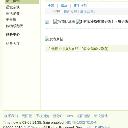
新手报到
全部
精华
新手报到
星城杂谈
排序：
最新发帖
|
最后回复↓
生活消费
美食街
有长沙就有坡子街！（坡子街
购物乐翻天
站务中心
站务大厅
在线用户:共0人在线，0位会员(0位隐身)
联系我们
无图版
手机浏览
清除Cookies
返回顶部
新浪微博
Time now is:08-09 14:38, Gzip enabled
湘ICP备10027010号
©2009-2010
PoZiJie.com
All Rights Reserved. Powered by
PHPWind