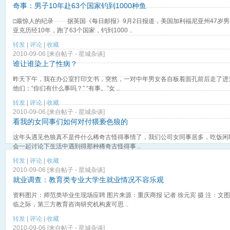
奇事：男子10年赴63个国家钓到1000种鱼
□最惊人的纪录 据英国《每日邮报》9月2日报道，美国加利福尼亚州47岁男
亚克历经10年，跑了63个国家，钓到1000 ..
转发
|
评论
|
收藏
2010-09-06 [来自帖子 -
星城杂谈
]
谁让谁染上了性病？
昨天下午，我在办公室打印文书，突然，一对中年男女各自板着面孔前后走了进
他们：“你们有什么事吗？” “有事。”女 ..
转发
|
评论
|
收藏
2010-09-06 [来自帖子 -
星城杂谈
]
看我的女同事们如何对付猥亵色狼的
这年头遇见色狼真不是件什么稀奇古怪得事情了，我们公司女同事居多，吃饭闲
会一起讨论下生活中遇到得那种稀奇古怪得事 ..
转发
|
评论
|
收藏
2010-09-06 [来自帖子 -
星城杂谈
]
就业调查：教育类专业大学生就业情况不容乐观
资料图片：师范类毕业生现场应聘 图片来源：重庆商报 记者 徐元宾 摄 注：文
临之际，第三方教育咨询研究机构麦可思 ..
转发
|
评论
|
收藏
2010-09-06 [来自帖子 -
星城杂谈
]