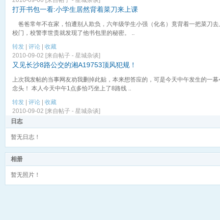
打开书包一看:小学生居然背着菜刀来上课
爸爸常年不在家，怕遭别人欺负，六年级学生小强（化名）竟背着一把菜刀去
校门，校警李世贵就发现了他书包里的秘密。 ..
转发
|
评论
|
收藏
2010-09-02 [来自帖子 -
星城杂谈
]
又见长沙8路公交的湘A19753顶风犯规！
上次我发帖的当事网友劝我删掉此贴，本来想答应的，可是今天中午发生的一幕
念头！ 本人今天中午1点多恰巧坐上了8路线 ..
转发
|
评论
|
收藏
2010-09-02 [来自帖子 -
星城杂谈
]
日志
暂无日志！
相册
暂无照片！