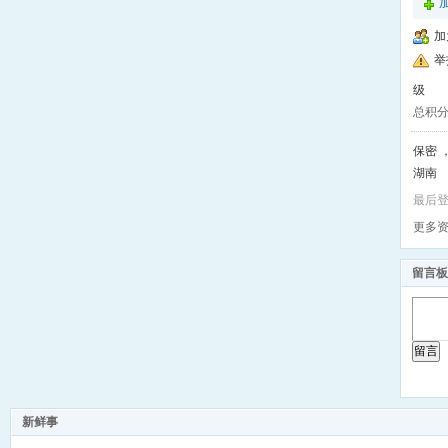
加
举
级
总积
保密 ，
湖南
最后登录
更多
留言板
留言
新鲜事