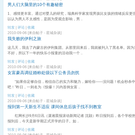
男人们大脑里的10个有趣秘密
1、感情更丰富。通过对婴儿的研究，瑞典科学家发现男孩比女孩的情绪反应更
以认为男人不太感性，是因为受观念影响，男 ..
转发
|
评论
|
收藏
2010-09-06 [来自帖子 -
星城杂谈
]
我失败的伊利之旅
这几天，我去了内蒙古的伊利集团。从那里回来后，我就被列入了黑名单。因为
不好，所以下一年的快乐小报童的活动我一个 ..
转发
|
评论
|
收藏
2010-09-06 [来自帖子 -
星城杂谈
]
女富豪高调征婚称处级以下公务员勿扰
“如果你足够自信，相信自己的实力和魅力，嫁给你——没问题！机会秒杀中
吧！”昨日，一则名为《惊爆！川内首例女富 ..
转发
|
评论
|
收藏
2010-09-06 [来自帖子 -
星城杂谈
]
报到第一天新生不适应 课间休息后孩子找不到教室
红网长沙9月6日讯（潇湘晨报滚动新闻记者 沈颢）昨日报到后，各个学校
报到后，今天是新学期正式开学的日子。如 ..
转发
|
评论
|
收藏
2010-09-06 [来自帖子 -
星城杂谈
]