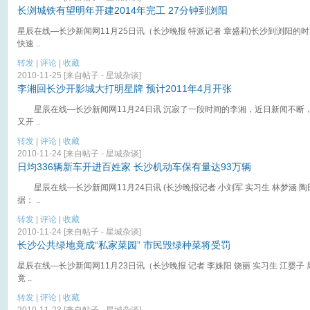
长浏城铁有望明年开建2014年完工 27分钟到浏阳
星辰在线—长沙新闻网11月25日讯（长沙晚报 特派记者 章盛莉)长沙到浏阳的
快速 ..
转发
|
评论
|
收藏
2010-11-25 [来自帖子 -
星城杂谈
]
李湘回长沙开影城大打明星牌 预计2011年4月开张
星辰在线—长沙新闻网11月24日讯 沉寂了一段时间的李湘，近日新闻不断
又开 ..
转发
|
评论
|
收藏
2010-11-24 [来自帖子 -
星城杂谈
]
日均336辆新车开进百姓家 长沙机动车保有量达93万辆
星辰在线—长沙新闻网11月24日讯 (长沙晚报记者 小刘军 实习生 林梦涵 
据： ..
转发
|
评论
|
收藏
2010-11-24 [来自帖子 -
星城杂谈
]
长沙公共绿地竟成“私家菜园” 市民毁绿种菜将受罚
星辰在线—长沙新闻网11月23日讯（长沙晚报 记者 李姝阳 饶丽 实习生 江婴子
竟 ..
转发
|
评论
|
收藏
2010-11-23 [来自帖子 -
星城杂谈
]