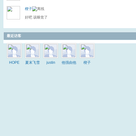
楔子
好吧 该睡觉了
最近访客
HOPE
夏末飞雪
justin
他强由他
楔子
强