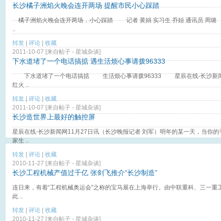
长沙橘子洲焰火晚会连开两场 提醒市民小心踩踏
橘子洲焰火晚会连开两场，小心踩踏 记者 黄娟 实习生 乔姮 通讯员 周璐 
..
转发
|
评论
|
收藏
2011-10-07 [来自帖子 -
星城杂谈
]
下水道堵了一个电话搞掂 遇生活烦心事请拨96333
下水道堵了一个电话搞掂 生活烦心事请拨96333 星辰在线-长沙新闻网1
红火 ..
转发
|
评论
|
收藏
2011-10-07 [来自帖子 -
星城杂谈
]
长沙造世界上最好的触控屏
星辰在线-长沙新闻网11月27日讯（长沙晚报记者 刘军）明年的某一天，当你
家生 ..
转发
|
评论
|
收藏
2010-11-27 [来自帖子 -
星城杂谈
]
长沙工程机械产值过千亿 张剑飞推介“长沙制造”
连日来，有着“工程机械奥运会”之称的宝马展在上海举行。由中联重科、三一重
此 ..
转发
|
评论
|
收藏
2010-11-27 [来自帖子 -
星城杂谈
]