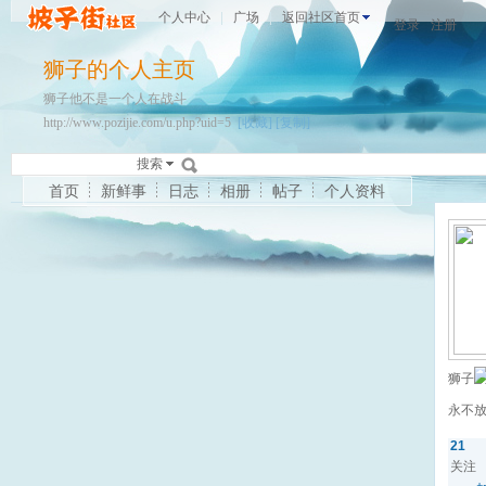
个人中心
广场
返回社区首页
登录
注册
狮子的个人主页
狮子他不是一个人在战斗
http://www.pozijie.com/u.php?uid=5
[收藏]
[复制]
搜索
首页
新鲜事
日志
相册
帖子
个人资料
狮子
永不
21
关注