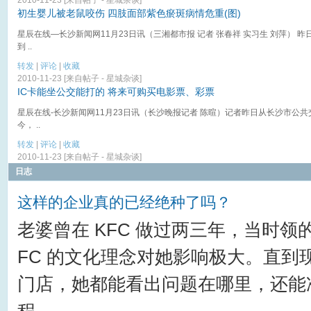
初生婴儿被老鼠咬伤 四肢面部紫色瘀斑病情危重(图)
星辰在线—长沙新闻网11月23日讯（三湘都市报 记者 张春祥 实习生 刘萍）
到 ..
转发
|
评论
|
收藏
2010-11-23 [来自帖子 -
星城杂谈
]
IC卡能坐公交能打的 将来可购买电影票、彩票
星辰在线-长沙新闻网11月23日讯（长沙晚报记者 陈暄）记者昨日从长沙市公
今， ..
转发
|
评论
|
收藏
2010-11-23 [来自帖子 -
星城杂谈
]
日志
这样的企业真的已经绝种了吗？
老婆曾在 KFC 做过两三年，当时领
FC 的文化理念对她影响极大。直到现
门店，她都能看出问题在哪里，还能
程。