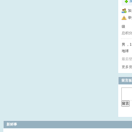
加
举
级
总积
男 ，19
地球
最后登录
更多
留言板
留言
新鲜事