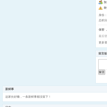
加
举
身份
总积
保密 ，
最后登录
更多
留言板
留言
新鲜事
这家伙好懒，一条新鲜事都没留下！