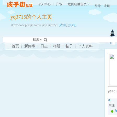
个人中心
广场
返回社区首页
登录
注册
yq3715的个人主页
http://www.pozijie.com/u.php?uid=56
[收藏]
[复制]
搜索
首页
新鲜事
日志
相册
帖子
个人资料
yq371
0
关注