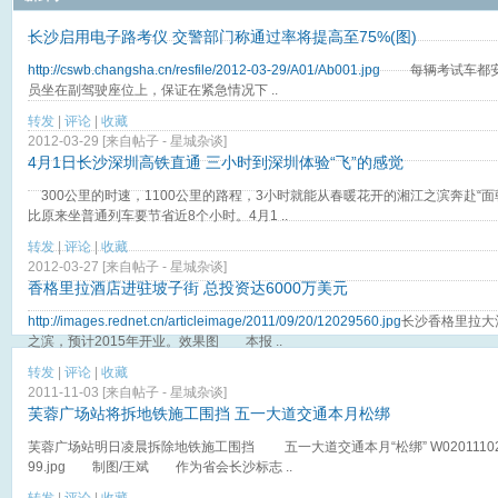
长沙启用电子路考仪 交警部门称通过率将提高至75%(图)
http://cswb.changsha.cn/resfile/2012-03-29/A01/Ab001.jpg
每辆考试车都安
员坐在副驾驶座位上，保证在紧急情况下 ..
转发
|
评论
|
收藏
2012-03-29 [来自帖子 -
星城杂谈
]
4月1日长沙深圳高铁直通 三小时到深圳体验“飞”的感觉
300公里的时速，1100公里的路程，3小时就能从春暖花开的湘江之滨奔赴“面
比原来坐普通列车要节省近8个小时。4月1 ..
转发
|
评论
|
收藏
2012-03-27 [来自帖子 -
星城杂谈
]
香格里拉酒店进驻坡子街 总投资达6000万美元
http://images.rednet.cn/articleimage/2011/09/20/12029560.jpg
长沙香格里拉大
之滨，预计2015年开业。效果图 本报 ..
转发
|
评论
|
收藏
2011-11-03 [来自帖子 -
星城杂谈
]
芙蓉广场站将拆地铁施工围挡 五一大道交通本月松绑
芙蓉广场站明日凌晨拆除地铁施工围挡 五一大道交通本月“松绑” W0201110202
99.jpg 制图/王斌 作为省会长沙标志 ..
转发
|
评论
|
收藏