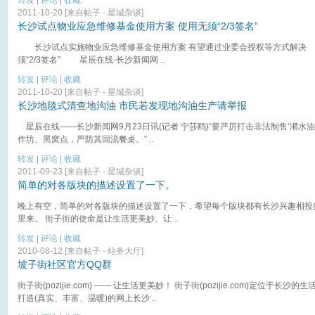
2011-10-20 [来自帖子 -
星城杂谈
]
长沙试点物业应急维修基金使用方案 使用无须“2/3签名”
长沙试点实施物业应急维修基金使用方案 有望通过业委会授权等方式解决
须“2/3签名” 星辰在线-长沙新闻网 ..
转发
|
评论
|
收藏
2011-10-20 [来自帖子 -
星城杂谈
]
长沙地毯式清查地沟油 市民若发现地沟油生产请举报
星辰在线——长沙新闻网9月23日讯(记者 宁莎鸥)“要严厉打击非法制售‘潲水油’
作坊、黑窝点，严防其回流餐桌。” ..
转发
|
评论
|
收藏
2011-09-23 [来自帖子 -
星城杂谈
]
简单的对各版块的描述设置了一下。
晚上有空，简单的对各版块的描述设置了一下，希望每个版块都有长沙兴趣相投
里来。 街子街的使命是让生活更美妙、让 ..
转发
|
评论
|
收藏
2010-08-12 [来自帖子 -
站务大厅
]
坡子街社区官方QQ群
街子街(pozijie.com) —— 让生活更美妙！ 街子街(pozijie.com)定位于长沙
打造(真实、丰富、温暖)的网上长沙 ..