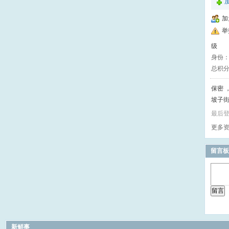
加
举
级
身份
总积
保密 ，
坡子
最后登录
更多
留言板
留言
新鲜事