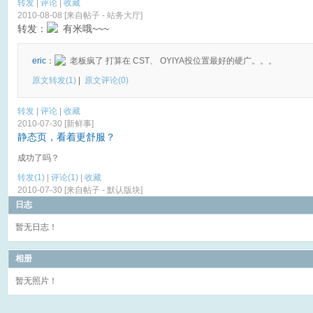
转发
|
评论
|
收藏
2010-08-08 [来自帖子 -
站务大厅
]
转发：
有米哦~~~
eric
：
老板疯了 打算在 CST、 OYIYA投位置最好的硬广。。。
原文转发(1)
|
原文评论
(0)
转发
|
评论
|
收藏
2010-07-30 [
新鲜事
]
静态页，看着更舒服？
成功了吗？
转发(1)
|
评论
(1)
|
收藏
2010-07-30 [来自帖子 -
默认版块
]
日志
暂无日志！
相册
暂无照片！